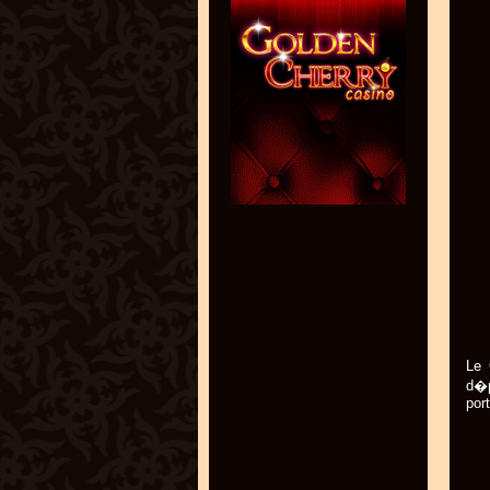
Le 
d�p
por