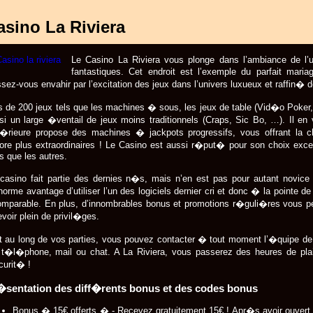
asino La Riviera
Le Casino La Riviera vous plonge dans l’ambiance de l’
fantastiques. Cet endroit est l’exemple du parfait mari
ssez-vous envahir par l’excitation des jeux dans l’univers luxueux et raffin� d
s de 200 jeux tels que les machines � sous, les jeux de table (Vid�o Poker,
si un large �ventail de jeux moins traditionnels (Craps, Sic Bo, …). Il en
�rieure propose des machines � jackpots progressifs, vous offrant la c
ore plus extraordinaires ! Le Casino est aussi r�put� pour son choix exc
s que les autres.
casino fait partie des dernies n�s, mais n’en est pas pour autant novice 
norme avantage d’utiliser l’un des logiciels dernier cri et donc � la pointe d
omparable. En plus, d’innombrables bonus et promotions r�guli�res vous p
evoir plein de privil�ges.
t au long de vos parties, vous pouvez contacter � tout moment l’�quipe de 
 t�l�phone, mail ou chat. A La Riviera, vous passerez des heures de plai
urit� !
�sentation des diff�rents bonus et des codes bonus
Bonus � 15€ offerts �
- Recevez gratuitement 15€ ! Apr�s avoir ouvert 