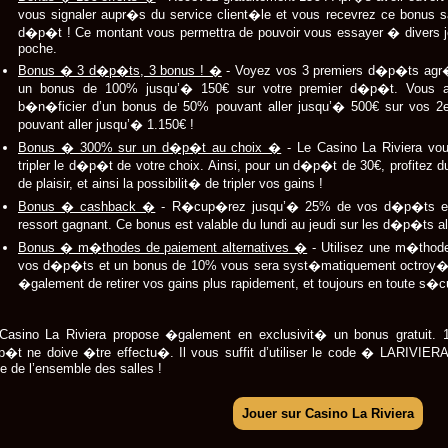
vous signaler aupr�s du service client�le et vous recevrez ce bonus 
d�p�t ! Ce montant vous permettra de pouvoir vous essayer � divers je
poche.
Bonus � 3 d�p�ts, 3 bonus ! �
- Voyez vos 3 premiers d�p�ts agr
un bonus de 100% jusqu’� 150€ sur votre premier d�p�t. Vous aur
b�n�ficier d’un bonus de 50% pouvant aller jusqu’� 500€ sur vos 2
pouvant aller jusqu’� 1.150€ !
Bonus � 300% sur un d�p�t au choix �
- Le Casino La Riviera vous
tripler le d�p�t de votre choix. Ainsi, pour un d�p�t de 30€, profitez d
de plaisir, et ainsi la possibilit� de tripler vos gains !
Bonus � cashback �
- R�cup�rez jusqu’� 25% de vos d�p�ts en 
ressort gagnant. Ce bonus est valable du lundi au jeudi sur les d�p�ts a
Bonus � m�thodes de paiement alternatives �
- Utilisez une m�thode 
vos d�p�ts et un bonus de 10% vous sera syst�matiquement octroy�.
�galement de retirer vos gains plus rapidement, et toujours en toute s�c
Casino La Riviera propose �galement en exclusivit� un bonus gratuit. 1
�t ne doive �tre effectu�. Il vous suffit d’utiliser le code � LARIVIERA
te de l’ensemble des salles !
Jouer sur Casino La Riviera